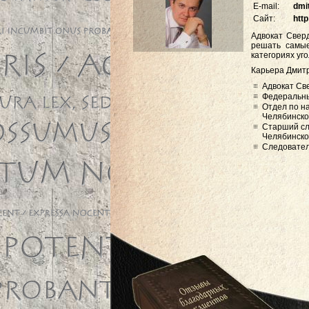
E-mail:
dmi
Сайт:
http
Адвокат Свер
решать самые
категориях уг
Карьера Дмитр
Адвокат Св
Федеральный
Отдел по н
Челябинско
Старший сл
Челябинско
Следовател