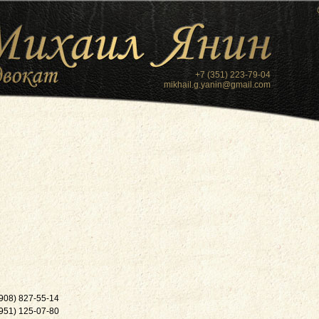
+7 (351) 223-79-04
mikhail.g.yanin@gmail.com
(908) 827-55-14
(951) 125-07-80