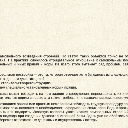
амовольного возведения строений. Но статус таких объектов точно не о
вана. На практике сложилось отрицательное отношение к самовольным по
ельных и иных правил и норм. Из всего этого вытекает ряд проблем, с
овольная постройка — это та, которая отвечает хотя бы одному из следующих
отведенном для этих целей;
 строительство/реконструкцию;
ем специально установленных норм и правил.
астка может возводить на нем здания и сооружения, перестраивать их или
оительные нормы и правила, а также требования о назначении земельного уч
незнанием закона или простым нежеланием соблюдать трудную процедуру по
«самоволок» появляется необходимость оформления своих прав. Ведь в про
ожить или подарить. Зачастую вопросы узаконивания самовольных строен
о подхода при создании доказательственной базы. Здесь уже не обойтись 
убережет от возможных денежных и имущественных потерь.