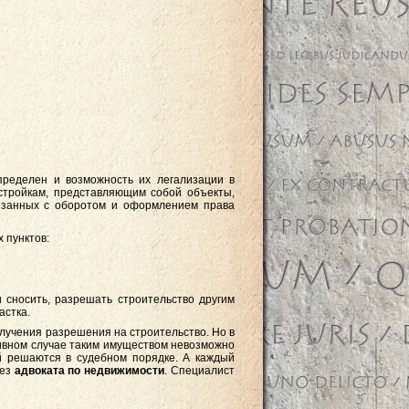
пределен и возможность их легализации в
стройкам, представляющим собой объекты,
вязанных с оборотом и оформлением права
 пунктов:
 сносить, разрешать строительство другим
астка.
лучения разрешения на строительство. Но в
тивном случае таким имуществом невозможно
ий решаются в судебном порядке. А каждый
без
адвоката по недвижимости
. Специалист