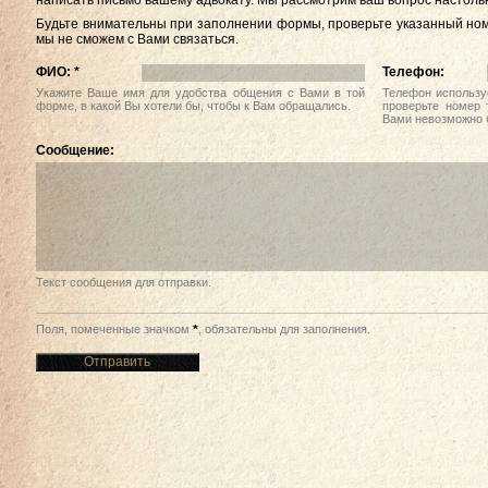
написать письмо вашему адвокату. Мы рассмотрим ваш вопрос настолько
Будьте внимательны при заполнении формы, проверьте указанный номе
мы не сможем с Вами связаться.
ФИО:
*
Телефон:
Укажите Ваше имя для удобства общения с Вами в той
Телефон использу
форме, в какой Вы хотели бы, чтобы к Вам обращались.
проверьте номер 
Вами невозможно б
Сообщение:
Текст сообщения для отправки.
Поля, помеченные значком
*
, обязательны для заполнения.