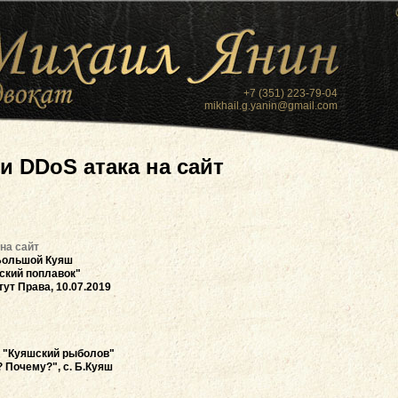
+7 (351) 223-79-04
mikhail.g.yanin@gmail.com
и DDoS атака на сайт
на сайт
Большой Куяш
ский поплавок"
ут Права, 10.07.2019
 "Куяшский рыболов"
 Почему?", с. Б.Куяш