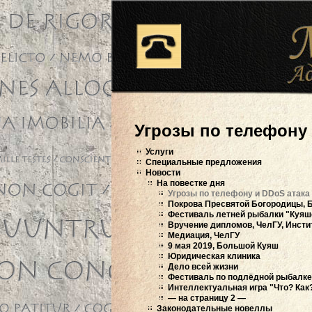
Угрозы по телефону 
Услуги
Специальные предложения
Новости
На повестке дня
Угрозы по телефону и DDoS атака 
Покрова Пресвятой Богородицы, 
Фестиваль летней рыбалки "Куяш
Вручение дипломов, ЧелГУ, Инстит
Медиация, ЧелГУ
9 мая 2019, Большой Куяш
Юридическая клиника
Дело всей жизни
Фестиваль по подлёдной рыбалке
Интеллектуальная игра "Что? Как?
— на страницу 2 —
Законодательные новеллы