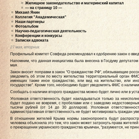
Жилищное законодательство и материнский капитал
— на страницу 10 —
Михаил Янин
Коллегия "Академическая"
Наши партнеры
Фотоальбом
Научно-педагогическая деятельность
Конференции и конкурсы
Записки адвоката
27 мая, вторник
Профильный комитет Совфеда рекомендовал к одобрению закон о введ
Напомним, что данная инициатива была внесена в Госдуму депутатом
мая.
Закон вносит поправки в закон "О гражданстве РФ", обязывающие росс
уведомить об этом по месту жительства территориальный орган ФМС
имеющих также иное гражданство, или вид на жительство, или ин
государстве". Кроме того, необходимо будет уведомлять ФМС о наличии
Сообщать о наличии второго гражданства можно будет лично или в уст
Уголовная ответственность будет накладываться только за неиспол
будет подано не вовремя, с пробелами или с заведомо недостоверн
тысячи рублей (от 14 до 30 долларов). Уголовная ответственнос
административная ответственность не будет мотивировать граждан уве
В отношении жителей Крыма нормы законопроекта будут распростра
человека объяснила это тем, что закон может затронуть права жителей
о прекращении украинского гражданства крымчан, "разумеется, не прин