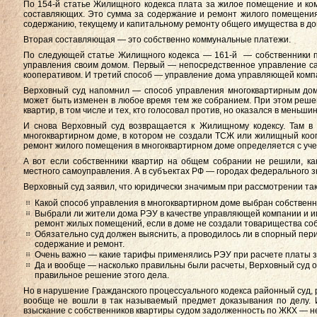
По 154-й статье Жилищного кодекса плата за жилое помещение и ком
составляющих. Это сумма за содержание и ремонт жилого помещения
содержанию, текущему и капитальному ремонту общего имущества в до
Вторая составляющая — это собственно коммунальные платежи.
По следующей статье Жилищного кодекса — 161-й — собственники п
управления своим домом. Первый — непосредственное управление с
кооперативом. И третий способ — управление дома управляющей комп
Верховный суд напомнил — способ управления многоквартирным дом
может быть изменен в любое время тем же собранием. При этом решен
квартир, в том числе и тех, кто голосовал против, но оказался в меньшин
И снова Верховный суд возвращается к Жилищному кодексу. Там в 
многоквартирном доме, в котором не создали ТСЖ или жилищный коо
ремонт жилого помещения в многоквартирном доме определяется с уче
А вот если собственники квартир на общем собрании не решили, ка
местного самоуправления. А в субъектах РФ — городах федерального з
Верховный суд заявил, что юридически значимым при рассмотрении та
Какой способ управления в многоквартирном доме выбран собственн
Выбрали ли жители дома РЭУ в качестве управляющей компании и и
ремонт жилых помещений, если в доме не создали товарищества соб
Обязательно суд должен выяснить, а проводилось ли в спорный пер
содержание и ремонт.
Очень важно — какие тарифы применялись РЭУ при расчете платы за
Да и вообще — насколько правильны были расчеты, Верховный суд 
правильное решение этого дела.
Но в нарушение Гражданского процессуального кодекса районный суд, р
вообще не вошли в так называемый предмет доказывания по делу. И
взыскание с собственников квартиры судом задолженность по ЖКХ — 