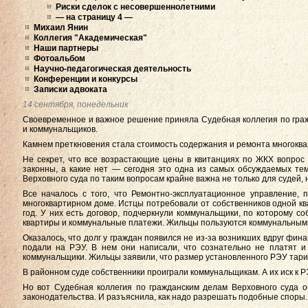
Риски сделок с несовершеннолетними
— на страницу 4 —
Михаил Янин
Коллегия "Академическая"
Наши партнеры
Фотоальбом
Научно-педагогическая деятельность
Конференции и конкурсы
Записки адвоката
14 сентября, понедельник
Своевременное и важное решение приняла Судебная коллегия по граж
и коммунальщиков.
Камнем преткновения стала стоимость содержания и ремонта многоква
Не секрет, что все возрастающие цены в квитанциях по ЖКХ вопрос н
законны, а какие нет — сегодня это одна из самых обсуждаемых тем
Верховного суда по таким вопросам крайне важна не только для судей,
Все началось с того, что Ремонтно-эксплуатационное управление,
многоквартирном доме. Истцы потребовали от собственников одной ква
год. У них есть договор, подчеркнули коммунальщики, по которому с
квартиры и коммунальные платежи. Жильцы пользуются коммунальными 
Оказалось, что долг у граждан появился не из-за возникших вдруг фин
подали на РЭУ. В нем они написали, что сознательно не платят и 
коммунальщики. Жильцы заявили, что размер установленного РЭУ тариф
В районном суде собственники проиграли коммунальщикам. А их иск к Р
Но вот Судебная коллегия по гражданским делам Верховного суда о
законодательства. И разъяснила, как надо разрешать подобные споры.