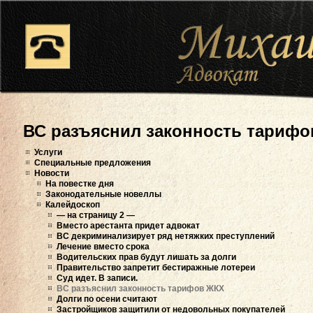
ВС разъяснил законность тариф
Услуги
Специальные предложения
Новости
На повестке дня
Законодательные новеллы
Калейдоскоп
— на страницу 2 —
Вместо арестанта придет адвокат
ВС декриминализирует ряд нетяжких преступлений
Лечение вместо срока
Водительских прав будут лишать за долги
Правительство запретит бестиражные лотереи
Суд идет. В записи.
ВС разъяснил законность тарифов ЖКХ
Долги по осени считают
Застройщиков защитили от недовольных покупателей