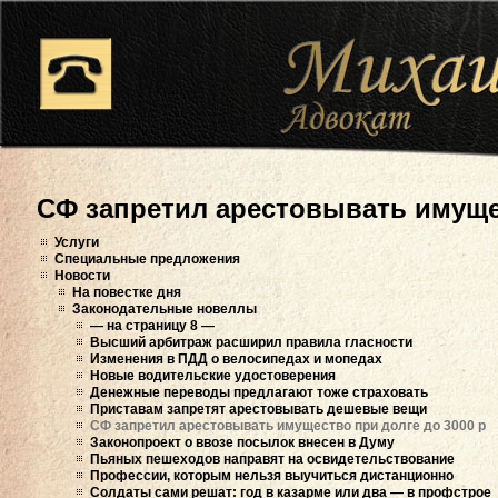
СФ запретил арестовывать имущес
Услуги
Специальные предложения
Новости
На повестке дня
Законодательные новеллы
— на страницу 8 —
Высший арбитраж расширил правила гласности
Изменения в ПДД о велосипедах и мопедах
Новые водительские удостоверения
Денежные переводы предлагают тоже страховать
Приставам запретят арестовывать дешевые вещи
СФ запретил арестовывать имущество при долге до 3000 р
Законопроект о ввозе посылок внесен в Думу
Пьяных пешеходов направят на освидетельствование
Профессии, которым нельзя выучиться дистанционно
Солдаты сами решат: год в казарме или два — в профстрое