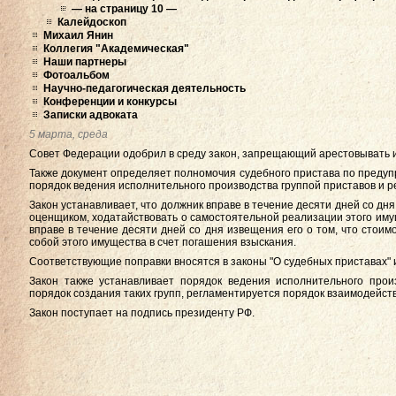
— на страницу 10 —
Калейдоскоп
Михаил Янин
Коллегия "Академическая"
Наши партнеры
Фотоальбом
Научно-педагогическая деятельность
Конференции и конкурсы
Записки адвоката
5 марта, среда
Совет Федерации одобрил в среду закон, запрещающий арестовывать и
Также документ определяет полномочия судебного пристава по преду
порядок ведения исполнительного производства группой приставов и р
Закон устанавливает, что должник вправе в течение десяти дней со д
оценщиком, ходатайствовать о самостоятельной реализации этого имущ
вправе в течение десяти дней со дня извещения его о том, что стои
собой этого имущества в счет погашения взыскания.
Соответствующие поправки вносятся в законы "О судебных приставах" 
Закон также устанавливает порядок ведения исполнительного прои
порядок создания таких групп, регламентируется порядок взаимодейст
Закон поступает на подпись президенту РФ.