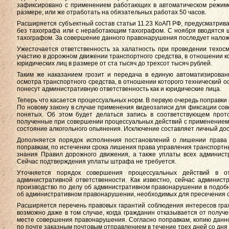
зафиксировано с применением работающих в автоматическом режим
размере, или же отработать на обязательных работах 50 часов.
Расширяется субъектный состав статьи 11.23 КоАП РФ, предусматрив
без тахографа или с неработающим тахографом. С ноября вводятся 
тахографом. За совершение данного правонарушения последует наложе
Ужесточается ответственность за халатность при проведении техосм
участию в дорожном движении транспортного средства, в отношении 
юридических лиц в размере от ста тысяч до трехсот тысяч рублей.
Таким же наказанием грозит и передача в единую автоматизирован
осмотра транспортного средства, в отношении которого технический 
понесут административную ответственность как и юридические лица.
Теперь что касается процессуальных норм. В первую очередь поправки 
По новому закону в случае применения видеозаписи для фиксации со
понятых. Об этом будет делаться запись в соответствующем прото
полученные при совершении процессуальных действий с применением 
состояние алкогольного опьянения. Исключение составляет личный до
Дополняется порядок исполнения постановлений о лишении права 
поправкам, по истечении срока лишения права управления транспортн
знания Правил дорожного движения, а также уплаты всех админис
Сейчас подтверждения уплаты штрафа не требуется.
Уточняется порядок совершения процессуальных действий в о
административной ответственности. Как известно, сейчас админис
производство по делу об административном правонарушении в подоб
об административном правонарушении, необходимых для пресечения с
Расширяется перечень правовых гарантий соблюдения интересов граж
возможно даже в том случае, когда гражданин отказывается от полу
месте совершения правонарушения. Согласно поправкам, копию данно
по почте заказным почтовым отправлением в течение трех дней со дня