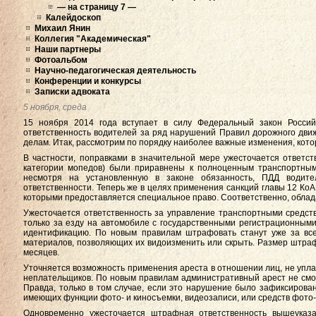
— на страницу 7 —
Калейдоскоп
Михаил Янин
Коллегия "Академическая"
Наши партнеры
Фотоальбом
Научно-педагогическая деятельность
Конференции и конкурсы
Записки адвоката
5 ноября, среда
15 ноября 2014 года вступает в силу Федеральный закон Россий
ответственность водителей за ряд нарушений Правил дорожного движ
делам. Итак, рассмотрим по порядку наиболее важные изменения, котор
В частности, поправками в значительной мере ужесточается ответст
категории мопедов) были приравнены к полноценным транспортным
несмотря на установленную в законе обязанность, ПДД водите
ответственности. Теперь же в целях применения санкций главы 12 Ко
которыми предоставляется специальное право. Соответственно, облад
Ужесточается ответственность за управление транспортными средс
только за езду на автомобиле с государственными регистрационным
идентификацию. По новым правилам штрафовать станут уже за все
материалов, позволяющих их видоизменить или скрыть. Размер штрафа
месяцев.
Уточняется возможность применения ареста в отношении лиц, не упла
неплательщиков. По новым правилам административный арест не смо
Правда, только в том случае, если это нарушение было зафиксиров
имеющих функции фото- и киносъемки, видеозаписи, или средств фото-
Одновременно ужесточается штрафная ответственность вышеуказа