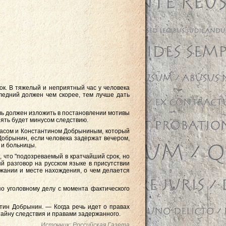
к. В тяжелый и неприятный час у человека
следний должен чем скорее, тем лучше дать
ель должен изложить в постановлении мотивы
пять будет минусом следствию.
шасом и Константином Добрыниным, который
Добрынин, если человека задержат вечером,
 и больницы.
, что "подозреваемый в кратчайший срок, но
й разговор на русском языке в присутствии
ржании и месте нахождения, о чем делается
по уголовному делу с момента фактического
нтин Добрынин. — Когда речь идет о правах
айну следствия и правами задержанного.
Источник: Российская Газета