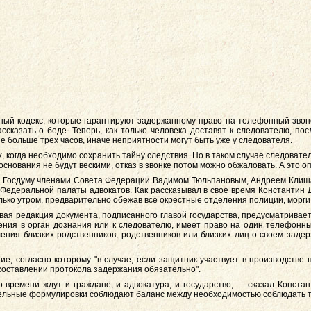
ный кодекс, которые гарантируют задержанному право на телефонный звоно
ссказать о беде. Теперь, как только человека доставят к следователю, по
не больше трех часов, иначе неприятности могут быть уже у следователя.
, когда необходимо сохранить тайну следствия. Но в таком случае следоват
основания не будут вескими, отказ в звонке потом можно обжаловать. А это о
 в Госдуму членами Совета Федерации Вадимом Тюльпановым, Андреем Кли
Федеральной палаты адвокатов. Как рассказывал в свое время Константин 
олько утром, предварительно обежав все окрестные отделения полиции, морги
вая редакция документа, подписанного главой государства, предусматривает
ения в орган дознания или к следователю, имеет право на один телефонны
ения близких родственников, родственников или близких лиц о своем заде
е, согласно которому "в случае, если защитник участвует в производстве 
 составлении протокола задержания обязательно".
о времени ждут и граждане, и адвокатура, и государство, — сказал Конста
тельные формулировки соблюдают баланс между необходимостью соблюдать т