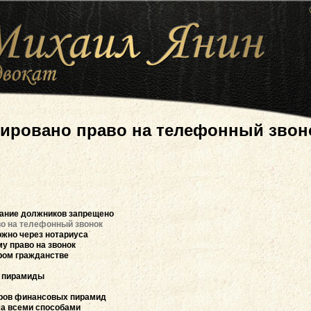
ировано право на телефонный звон
вание должников запрещено
о на телефонный звонок
ожно через нотариуса
у право на звонок
ром гражданстве
й пирамиды
оров финансовых пирамид
ма всеми способами