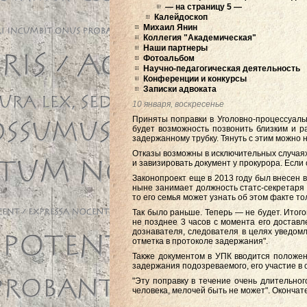
— на страницу 5 —
Калейдоскоп
Михаил Янин
Коллегия "Академическая"
Наши партнеры
Фотоальбом
Научно-педагогическая деятельность
Конференции и конкурсы
Записки адвоката
10 января, воскресенье
Приняты поправки в Уголовно-процессуаль
будет возможность позвонить близким и ра
задержанному трубку. Тянуть с этим можно 
Отказы возможны в исключительных случаях
и завизировать документ у прокурора. Если 
Законопроект еще в 2013 году был внесен
ныне занимает должность статс-секретаря 
то его семья может узнать об этом факте т
Так было раньше. Теперь — не будет. Итого
не позднее 3 часов с момента его доставл
дознавателя, следователя в целях уведомл
отметка в протоколе задержания".
Также документом в УПК вводится положени
задержания подозреваемого, его участие в
"Эту поправку в течение очень длительног
человека, мелочей быть не может". Оконча