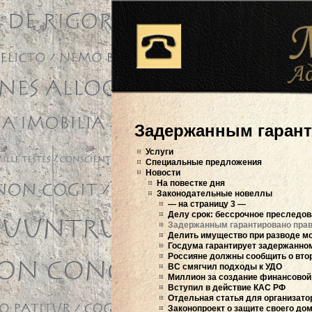
Задержанным гарант
Услуги
Специальные предложения
Новости
На повестке дня
Законодательные новеллы
— на страницу 3 —
Делу срок: бессрочное преследо
Задержанным гарантировано прав
Делить имущество при разводе м
Госдума гарантирует задержанном
Россияне должны сообщить о вто
ВС смягчил подходы к УДО
Миллион за создание финансово
Вступил в действие КАС РФ
Отдельная статья для организат
Законопроект о защите своего до