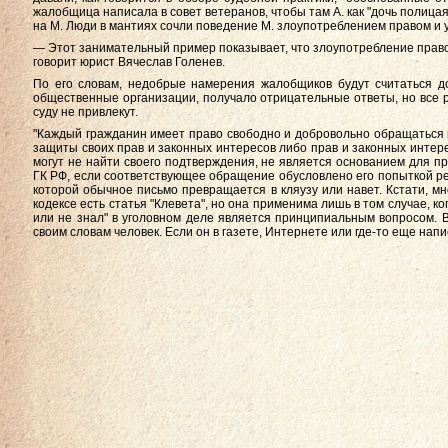
жалобщица написала в совет ветеранов, чтобы там А. как "дочь полицая
на М. Люди в мантиях сочли поведение М. злоупотреблением правом и у
— Этот занимательный пример показывает, что злоупотребление прав
говорит юрист Вячеслав Голенев.
По его словам, недобрые намерения жалобщиков будут считаться д
общественные организации, получало отрицательные ответы, но все ра
суду не привлекут.
"Каждый гражданин имеет право свободно и добровольно обращаться 
защиты своих прав и законных интересов либо прав и законных интер
могут не найти своего подтверждения, не является основанием для п
ГК РФ, если соответствующее обращение обусловлено его попыткой реа
которой обычное письмо превращается в кляузу или навет. Кстати, мн
кодексе есть статья "Клевета", но она применима лишь в том случае, к
или не знал" в уголовном деле является принципиальным вопросом. В
своим словам человек. Если он в газете, Интернете или где-то еще нап