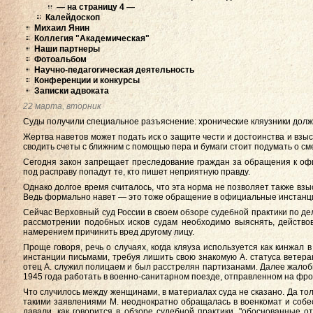
— на страницу 4 —
Калейдоскоп
Михаил Янин
Коллегия "Академическая"
Наши партнеры
Фотоальбом
Научно-педагогическая деятельность
Конференции и конкурсы
Записки адвоката
22 марта, вторник
Суды получили специальное разъяснение: хронические кляузники долж
Жертва наветов может подать иск о защите чести и достоинства и взыс
сводить счеты с ближним с помощью пера и бумаги стоит подумать о см
Сегодня закон запрещает преследование граждан за обращения к офи
под расправу попадут те, кто пишет неприятную правду.
Однако долгое время считалось, что эта норма не позволяет также взы
Ведь формально навет — это тоже обращение в официальные инстанц
Сейчас Верховный суд России в своем обзоре судебной практики по де
рассмотрении подобных исков судам необходимо выяснять, действ
намерением причинить вред другому лицу.
Проще говоря, речь о случаях, когда кляуза используется как кинжал 
инстанции письмами, требуя лишить свою знакомую А. статуса ветера
отец А. служил полицаем и был расстрелян партизанами. Далее жалобщ
1945 года работать в военно-санитарном поезде, отправленном на фро
Что случилось между женщинами, в материалах суда не сказано. Да тол
такими заявлениями М. неоднократно обращалась в военкомат и соб
давали, как говорится в обзоре судебной практики, "обоснованные 