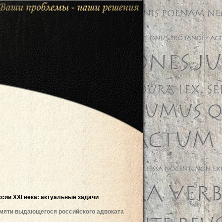
сии ХХI века: актуальные задачи
амяти выдающегося российского адвоката