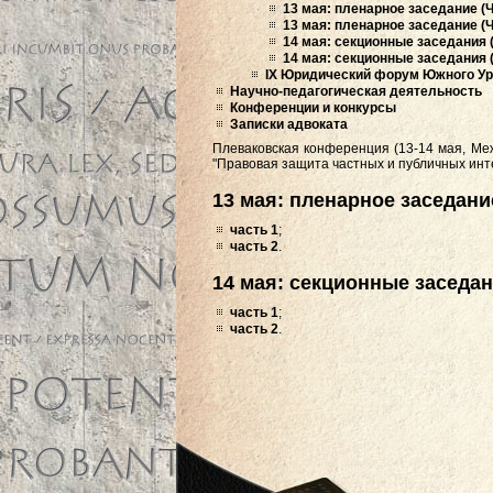
13 мая: пленарное заседание (Ч
13 мая: пленарное заседание (Ч
14 мая: секционные заседания (
14 мая: секционные заседания (
IX Юридический форум Южного Ура
Научно-педагогическая деятельность
Конференции и конкурсы
Записки адвоката
Плеваковская конференция (13-14 мая, Ме
"Правовая защита частных и публичных инте
13 мая: пленарное заседани
часть 1
;
часть 2
.
14 мая: секционные заседан
часть 1
;
часть 2
.