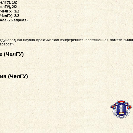
елГУ), 1/2
елГУ), 2/2
ЧелГУ), 1/2
ЧелГУ), 2/2
ла (26 апреля)
ждународная научно-практическая конференция, посвященная памяти выдаю
ресов").
е (ЧелГУ)
ия (ЧелГУ)