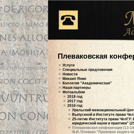
Плеваковская конфер
Услуги
Специальные предложения
Новости
Михаил Янин
Коллегия "Академическая"
Наши партнеры
Фотоальбом
2018 год
2017 год
2016 год
Уральский межнациональный Центр
Выпускной в Институте права Чел
25-летие Института права ЧелГУ:
юридической науки и практики" (2
Плеваковская конференция (13-1
Ф.Н. Плевако "Правовая защита ч