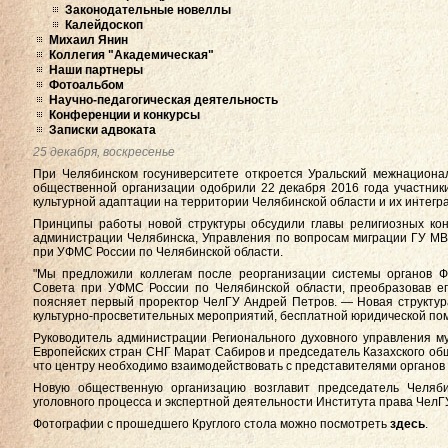
Законодательные новеллы
Калейдоскоп
Михаил Янин
Коллегия "Академическая"
Наши партнеры
Фотоальбом
Научно-педагогическая деятельность
Конференции и конкурсы
Записки адвоката
25 декабря, воскресенье
При Челябинском госуниверситете откроется Уральский межнацион
общественной организации одобрили 22 декабря 2016 года участник
культурной адаптации на территории Челябинской области и их интегра
Принципы работы новой структуры обсудили главы религиозных кон
администрации Челябинска, Управления по вопросам миграции ГУ МВ
при УФМС России по Челябинской области.
"Мы предложили коллегам после реорганизации системы органов Ф
Совета при УФМС России по Челябинской области, преобразовав е
поясняет первый проректор ЧелГУ Андрей Петров. — Новая структур
культурно-просветительных мероприятий, бесплатной юридической пом
Руководитель администрации Регионального духовного управления м
Европейских стран СНГ Марат Сабиров и председатель Казахского об
что центру необходимо взаимодействовать с представителями органов 
Новую общественную организацию возглавит председатель Челяби
уголовного процесса и экспертной деятельности Института права ЧелГ
Фотографии с прошедшего Круглого стола можно посмотреть
здесь
.