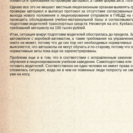
появятся и требования по проверке автошкол, а также форма акта. Поэ
Однако все это не мешает местным лицензионным органам выявлять г
проверки автошкол и выписал протокол за отсутствие согласованны
выхода нового положения о лицензировании отправили в ГИБДД на с
проводить обследование учебно-материальной базы и согласовыват
подготовки водителей транспортных средств. Несмотря на это, Кузба
требований автошколу на 100 тысяч рублей.
Итак, ситуация вокруг подготовки водителей обострилась до предела. 
автомобиле с коробкой-автоматом, а также требования на управление
никто не может, потому что до сих пор нет необходимых нормативных 
выясняется, что автошколы не могут обучать и по-старому, потому что
нормативные акты пока еще не зарегистрированы.
Проблема еще и в том, что в соответствии с исправленным законом 
обучения в лицензированном учебном заведении. Самоподготовка или э
готовить водителей. Соответственно ни один человек не имеет права об
сложилась ситуация, когда ни в чем не повинные люди попросту не с
уже на носу.