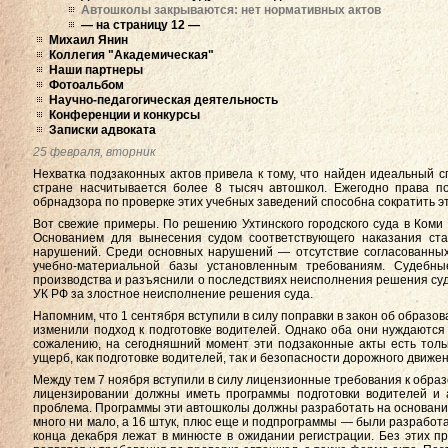
Автошколы закрываются: нет нормативных актов
— на страницу 12 —
Михаил Янин
Коллегия "Академическая"
Наши партнеры
Фотоальбом
Научно-педагогическая деятельность
Конференции и конкурсы
Записки адвоката
25 февраля, вторник
Нехватка подзаконных актов привела к тому, что найден идеальный с
стране насчитывается более 8 тысяч автошкол. Ежегодно права по
обрнадзора по проверке этих учебных заведений способна сократить эт
Вот свежие примеры. По решению Ухтинского городского суда в Коми 
Основанием для вынесения судом соответствующего наказания ст
нарушений. Среди основных нарушений — отсутствие согласованных
учебно-материальной базы установленным требованиям. Судебны
производства и разъяснили о последствиях неисполнения решения суда
УК РФ за злостное неисполнение решения суда.
Напомним, что 1 сентября вступили в силу поправки в закон об образо
изменили подход к подготовке водителей. Однако оба они нуждаются 
сожалению, на сегодняшний момент эти подзаконные акты есть тольк
ущерб, как подготовке водителей, так и безопасности дорожного движен
Между тем 7 ноября вступили в силу лицензионные требования к образ
лицензировании должны иметь программы подготовки водителей и 
проблема. Программы эти автошколы должны разработать на основани
много ни мало, а 16 штук, плюс еще и подпрограммы — были разработа
конца декабря лежат в минюсте в ожидании регистрации. Без этих п