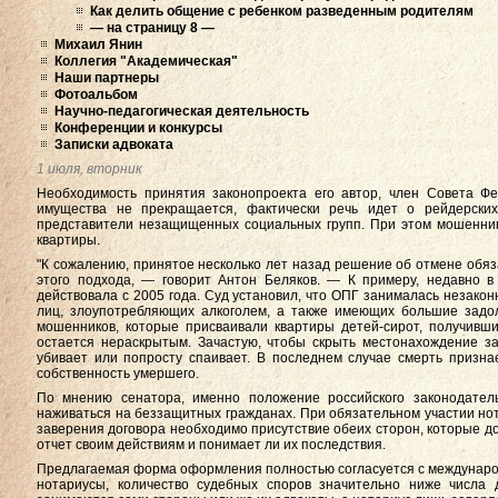
Как делить общение с ребенком разведенным родителям
— на страницу 8 —
Михаил Янин
Коллегия "Академическая"
Наши партнеры
Фотоальбом
Научно-педагогическая деятельность
Конференции и конкурсы
Записки адвоката
1 июля, вторник
Необходимость принятия законопроекта его автор, член Совета Ф
имущества не прекращается, фактически речь идет о рейдерских
представители незащищенных социальных групп. При этом мошенники
квартиры.
"К сожалению, принятое несколько лет назад решение об отмене об
этого подхода, — говорит Антон Беляков. — К примеру, недавно в 
действовала с 2005 года. Суд установил, что ОПГ занималась незако
лиц, злоупотребляющих алкоголем, а также имеющих большие задо
мошенников, которые присваивали квартиры детей-сирот, получивш
остается нераскрытым. Зачастую, чтобы скрыть местонахождение за
убивает или попросту спаивает. В последнем случае смерть призна
собственность умершего.
По мнению сенатора, именно положение российского законодател
наживаться на беззащитных гражданах. При обязательном участии но
заверения договора необходимо присутствие обеих сторон, которые до
отчет своим действиям и понимает ли их последствия.
Предлагаемая форма оформления полностью согласуется с международ
нотариусы, количество судебных споров значительно ниже числа д