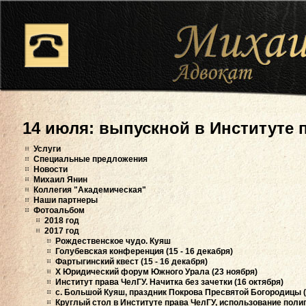
14 июля: выпускной в Институте п
Услуги
Специальные предложения
Новости
Михаил Янин
Коллегия "Академическая"
Наши партнеры
Фотоальбом
2018 год
2017 год
Рождественское чудо. Куяш
Голубевская конференция (15 - 16 декабря)
Фартыгинский квест (15 - 16 декабря)
X Юридический форум Южного Урала (23 ноября)
Институт права ЧелГУ. Начитка без зачетки (16 октября)
с. Большой Куяш, праздник Покрова Пресвятой Богородицы (
Круглый стол в Институте права ЧелГУ, использование поли